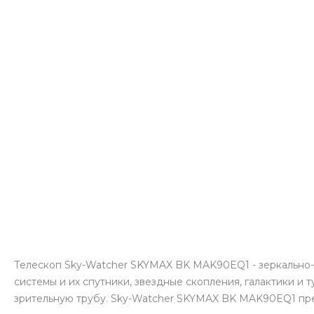
Телескоп Sky-Watcher SKYMAX BK MAK90EQ1 - зеркально-
системы и их спутники, звездные скопления, галактики и
зрительную трубу. Sky-Watcher SKYMAX BK MAK90EQ1 пре