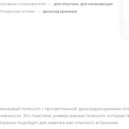
Уровень пользователя
—
для опытных, для начинающих
Покрытие оптики
—
диоксид кремния
линзовый телескоп с просветленной диоксидом кремния опт
 туманности. Это поистине универсальный телескоп, которы
красно подойдет для новичка или опытного астронома.