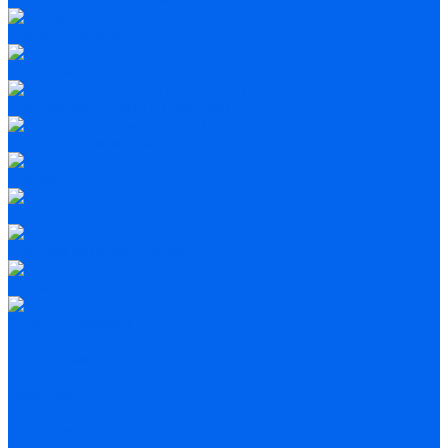
Для монтировок
Искатели
Крепежные кольца и пластины
Окуляры, призмы, линзы Барлоу
Разное
Светофильтры
Система автонаведения
Сумки, кейсы
Электроприводы
Где купить
О компании
Стать дилером
Гарантия
Пользовательское соглашение
Вакансии