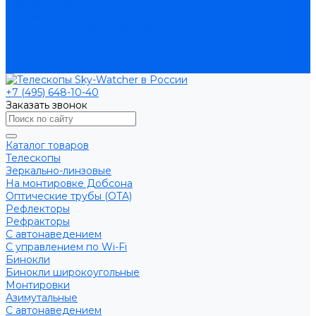
Условия оплаты
Условия доставки
Приказ 804 от 06.09.2022 Минпросвещения
Поставщикам госучреждений
Блог
Контакты
+7 (495) 648-10-40
Заказать звонок
Каталог товаров
Телескопы
Зеркально-линзовые
На монтировке Добсона
Оптические трубы (OTA)
Рефлекторы
Рефракторы
С автонаведением
С управлением по Wi-Fi
Бинокли
Бинокли широкоугольные
Монтировки
Азимутальные
С автонаведением