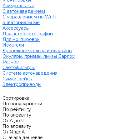
Азимутальные
С автонаведением
С управлением по Wi-Fi
Экваториальные
Аксессуары
Для астрофотографии
Для монтировок
Искатели
Крепежные кольца и пластины
Окуляры, призмы, линзы Барлоу
Разное
Светофильтры
Система автонаведения
Сумки, кейсы
Электроприводы
Сортировка
По популярности
По рейтингу
По алфавиту
От А до Я
По алфавиту
От Я до А
Сначала дешевле