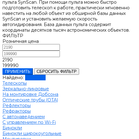
пульта SynScan. При помощи пульта можно быстро
подготовить телескоп к работе, практически мгновенно
навестить на любой объект из обширной базы данных
SynScan и установить желаемую скорость
автогидирования. База данных пульта содержит
координаты десятков тысяч астрономических объектов.
ФИЛЬТР
Розничная цена
2190
199990
ПРИМЕНИТЬ
СБРОСИТЬ ФИЛЬТР
Найдено:
Показать
Телескопы
Зеркально-линзовые
На монтировке Добсона
Оптические трубы (OTA)
Рефлекторы
Рефракторы
С автонаведением
С управлением по Wi-Fi
Бинокли
Бинокли широкоугольные
Монтировки