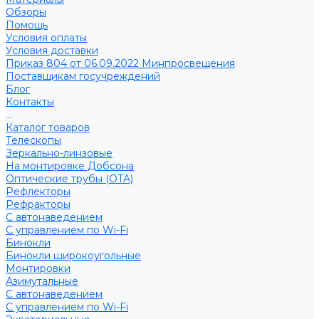
Обзоры
Помощь
Условия оплаты
Условия доставки
Приказ 804 от 06.09.2022 Минпросвещения
Поставщикам госучреждений
Блог
Контакты
...
Каталог товаров
Телескопы
Зеркально-линзовые
На монтировке Добсона
Оптические трубы (OTA)
Рефлекторы
Рефракторы
С автонаведением
С управлением по Wi-Fi
Бинокли
Бинокли широкоугольные
Монтировки
Азимутальные
С автонаведением
С управлением по Wi-Fi