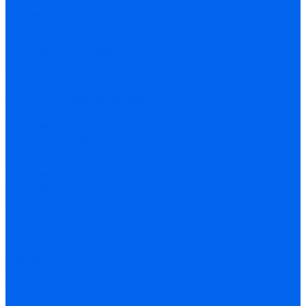
С автонаведением
С управлением по Wi-Fi
Экваториальные
Аксессуары
Для астрофотографии
Для монтировок
Искатели
Крепежные кольца и пластины
Окуляры, призмы, линзы Барлоу
Разное
Светофильтры
Система автонаведения
Сумки, кейсы
Электроприводы
Где купить
О компании
Стать дилером
Гарантия
Пользовательское соглашение
Вакансии
Новости
Отзывы
Материалы
Обзоры
Помощь