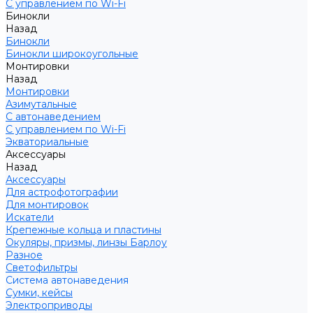
С управлением по Wi-Fi
Бинокли
Назад
Бинокли
Бинокли широкоугольные
Монтировки
Назад
Монтировки
Азимутальные
С автонаведением
С управлением по Wi-Fi
Экваториальные
Аксессуары
Назад
Аксессуары
Для астрофотографии
Для монтировок
Искатели
Крепежные кольца и пластины
Окуляры, призмы, линзы Барлоу
Разное
Светофильтры
Система автонаведения
Сумки, кейсы
Электроприводы