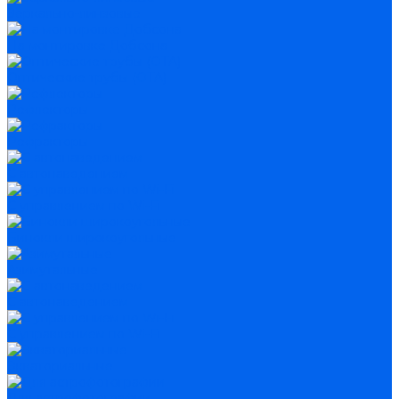
Зеркально-линзовые
На монтировке Добсона
Оптические трубы (OTA)
Рефлекторы
Рефракторы
С автонаведением
С управлением по Wi-Fi
Бинокли широкоугольные
Азимутальные
С автонаведением
С управлением по Wi-Fi
Экваториальные
Для астрофотографии