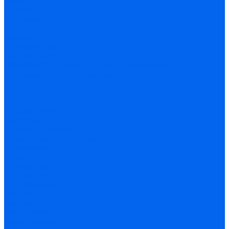
Новости
Отзывы
Материалы
Обзоры
Помощь
Условия оплаты
Условия доставки
Приказ 804 от 06.09.2022 Минпросвещения
Поставщикам госучреждений
Блог
Контакты
...
Каталог товаров
Телескопы
Зеркально-линзовые
На монтировке Добсона
Оптические трубы (OTA)
Рефлекторы
Рефракторы
С автонаведением
С управлением по Wi-Fi
Бинокли
Бинокли широкоугольные
Монтировки
Азимутальные