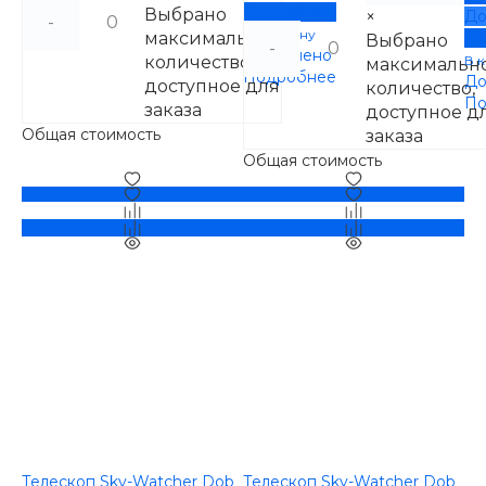
Подробнее
Выбрано
×
До
-
В корзину
максимальное
По
Выбрано
-
Добавлено
количество,
В 
максимальн
Подробнее
До
доступное для
количество,
По
заказа
доступное д
Общая стоимость
заказа
Общая стоимость
Телескоп Sky-Watcher Dob
Телескоп Sky-Watcher Dob