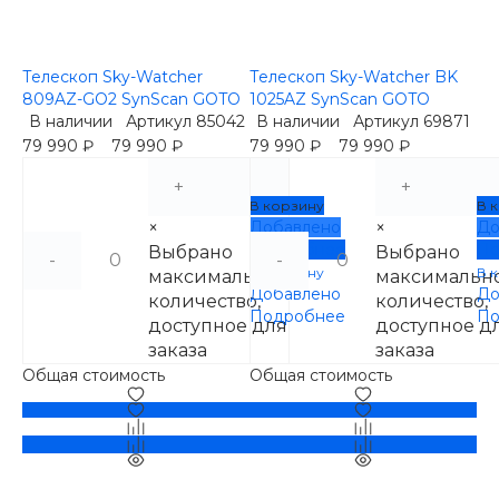
Телескоп Sky-Watcher
Телескоп Sky-Watcher BK
809AZ-GO2 SynScan GOTO
1025AZ SynScan GOTO
В наличии
Артикул
85042
В наличии
Артикул
69871
79 990 ₽
79 990 ₽
79 990 ₽
79 990 ₽
+
+
В корзину
В 
×
Добавлено
×
До
Подробнее
По
Выбрано
Выбрано
-
-
В корзину
В 
максимальное
максимальн
Добавлено
До
количество,
количество,
Подробнее
По
доступное для
доступное д
заказа
заказа
Общая стоимость
Общая стоимость