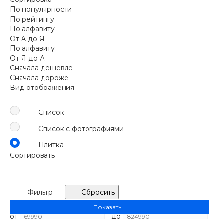
По популярности
По рейтингу
По алфавиту
От А до Я
По алфавиту
От Я до А
Сначала дешевле
Сначала дороже
Вид отображения
Список
Список с фотографиями
Плитка
Сортировать
По популярности
Сначала товары, которые чаще
покупают
Фильтр
Сбросить
По рейтингу
Сначала товары с высокими оценками
Розничная цена
Показать
По алфавиту
От А до Я
от
до