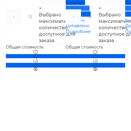
В корзину
В 
×
Добавлено
×
До
Подробнее
По
Выбрано
Выбрано
-
-
В корзину
В 
максимальное
максимальн
Добавлено
До
количество,
количество,
Подробнее
По
доступное для
доступное д
заказа
заказа
Общая стоимость
Общая стоимость