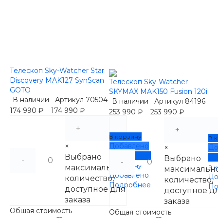
Телескоп Sky-Watcher Star
Discovery MAK127 SynScan
Телескоп Sky-Watcher
GOTO
SKYMAX MAK150 Fusion 120i
В наличии
Артикул
70504
В наличии
Артикул
84196
174 990 ₽
174 990 ₽
253 990 ₽
253 990 ₽
+
+
В корзину
В 
×
Добавлено
×
До
Подробнее
Выбрано
По
Выбрано
-
-
В корзину
максимальное
В 
максимальн
Добавлено
До
количество,
количество,
Подробнее
По
доступное для
доступное д
заказа
заказа
Общая стоимость
Общая стоимость