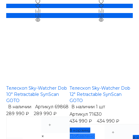
Телескоп Sky-Watcher Dob
Телескоп Sky-Watcher Dob
10" Retractable SynScan
12" Retractable SynScan
GOTO
GOTO
В наличии
Артикул
69868
В наличии
1 шт
289 990 ₽
289 990 ₽
Артикул
71630
434 990 ₽
434 990 ₽
+
В корзину
+
×
Добавлено
В 