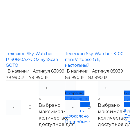
Телескоп Sky-Watcher
Телескоп Sky-Watcher K100
P130650AZ-GO2 SynScan
mini Virtuoso GTi,
GOTO
настольный
В наличии
Артикул
83099
В наличии
Артикул
85039
79 990 ₽
79 990 ₽
83 990 ₽
83 990 ₽
+
+
В корзину
В 
×
Добавлено
×
До
Подробнее
По
Выбрано
Выбрано
-
-
В корзину
В 
максимальное
максимальн
Добавлено
До
количество,
количество,
Подробнее
По
доступное для
доступное д