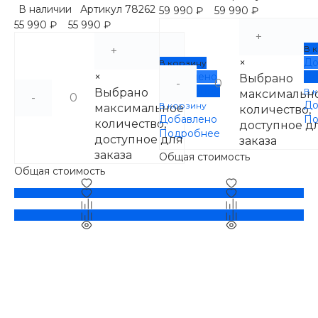
В наличии
Артикул
78262
59 990 ₽
59 990 ₽
55 990 ₽
55 990 ₽
+
В 
+
×
До
В корзину
×
Добавлено
По
Выбрано
-
Подробнее
Выбрано
В 
максимальн
-
До
В корзину
максимальное
количество,
Добавлено
По
количество,
доступное д
Подробнее
доступное для
заказа
заказа
Общая стоимость
Общая стоимость