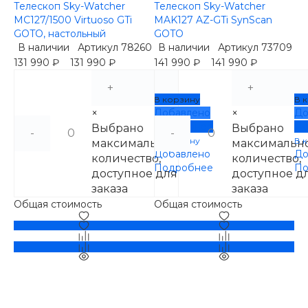
Телескоп Sky-Watcher
Телескоп Sky-Watcher
MC127/1500 Virtuoso GTi
MAK127 AZ-GTi SynScan
GOTO, настольный
GOTO
В наличии
Артикул
78260
В наличии
Артикул
73709
131 990 ₽
131 990 ₽
141 990 ₽
141 990 ₽
+
+
В корзину
В 
×
Добавлено
×
До
Подробнее
По
Выбрано
Выбрано
-
-
В корзину
В 
максимальное
максимальн
Добавлено
До
количество,
количество,
Подробнее
По
доступное для
доступное д
заказа
заказа
Общая стоимость
Общая стоимость