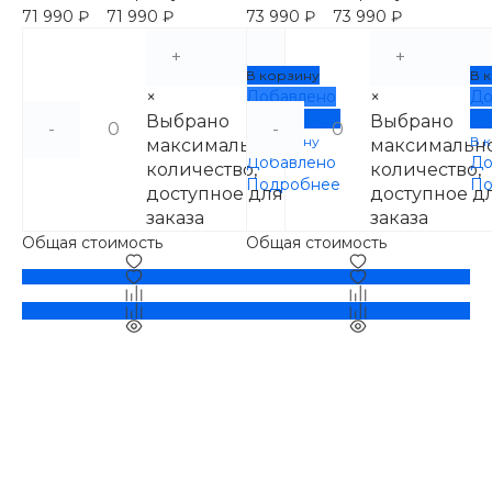
71 990 ₽
71 990 ₽
73 990 ₽
73 990 ₽
+
+
В корзину
В 
×
Добавлено
×
До
Подробнее
По
Выбрано
Выбрано
-
-
В корзину
В 
максимальное
максимальн
Добавлено
До
количество,
количество,
Подробнее
По
доступное для
доступное д
заказа
заказа
Общая стоимость
Общая стоимость