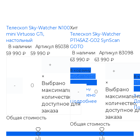
Телескоп Sky-Watcher N100
Хит
mini Virtuoso GTi,
Телескоп Sky-Watcher
настольный
P1145AZ-GO2 SynScan
В наличии
Артикул
85038
GOTO
В наличии
Артикул
83098
59 990 ₽
59 990 ₽
63 990 ₽
63 990 ₽
+
В корзину
+
×
Добавлено
В 
Подробнее
×
До
Выбрано
-
По
В корзину
Выбрано
максимальное
-
Добавлено
В 
максимальн
количество,
Подробнее
До
количество,
доступное для
По
доступное д
заказа
заказа
Общая стоимость
Общая стоимость