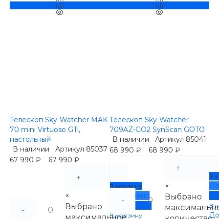
Телескоп Sky-Watcher MAK
Телескоп Sky-Watcher
70 mini Virtuoso GTi,
709AZ-GO2 SynScan GOTO
настольный
В наличии
Артикул
85041
В наличии
Артикул
85037
68 990 ₽
68 990 ₽
67 990 ₽
67 990 ₽
+
В 
+
×
До
В корзину
×
Добавлено
По
Выбрано
-
Подробнее
Выбрано
В 
максимальн
-
До
В корзину
максимальное
количество,