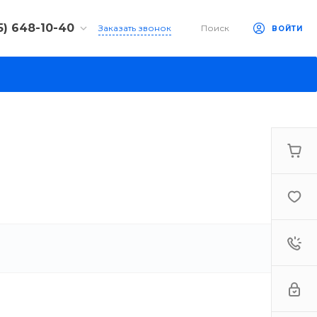
5) 648-10-40
Заказать звонок
Поиск
ВОЙТИ
 648-10-40
,
дский пр., д. 32,
 ТК «Техно-Холл
адский»,
ый этаж
:00-18:00
Выходной
us@sky-watcher-
 320-01-05
-Петербург, ул.
я, д.22, к.2, БЦ
рк»
9:00-21:00
Выходной
us@sky-watcher-