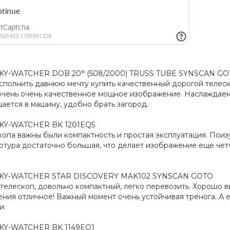
KY-WATCHER DOB 20° (508/2000) TRUSS TUBE SYNSCAN G
полнить давнюю мечту купить качественный дорогой телеско
очень очень качественное мощное изображение. Наслаждаемс
ается в машину, удобно брать загород.
KY-WATCHER BK 1201EQ5
опа важны были компактность и простая эксплуатация. Поиз
ртура достаточно большая, что делает изображение еще чет
KY-WATCHER STAR DISCOVERY MAK102 SYNSCAN GOTO
телескоп, довольно компактный, легко перевозить. Хорошо в
ния отличное! Важный момент очень устойчивая тренога. А е
и.
KY-WATCHER BK 1149EQ1