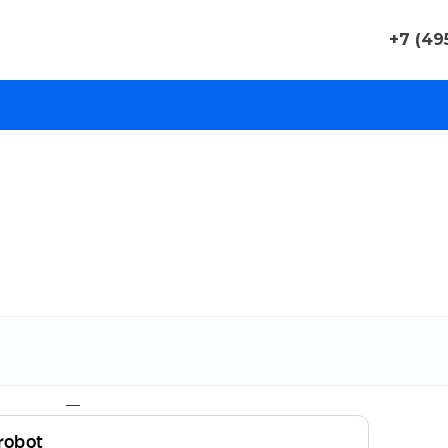
+7 (49
+7 (495)
г. Москва
Волгогра
корп. 8,
Волгогр
цокольн
Пн-Пт: 10
Cб-Вс: 
contact-
russia.ru
+7 (812)
г. Санкт
Заставска
«Мегапа
Пн-Пт: 0
Cб-Вс: 
—
contact-
russia.ru