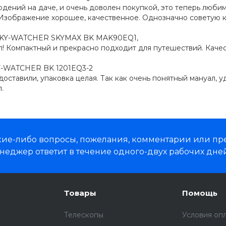
дений на даче, и очень доволен покупкой, это теперь любим
Изображение хорошее, качественное. Однозначно советую к
KY-WATCHER SKYMAX BK MAK90EQ1,
! Компактный и прекрасно подходит для путешествий. Качес
Y-WATCHER BK 1201EQ3-2
доставили, упаковка целая. Так как очень понятный мануал, у
.
какие-либо вопросы, пожелания, комментарии или п
неджер ответит в течение одного-двух рабочих дней
Товары
Помощь
Телескопы
Условия оп