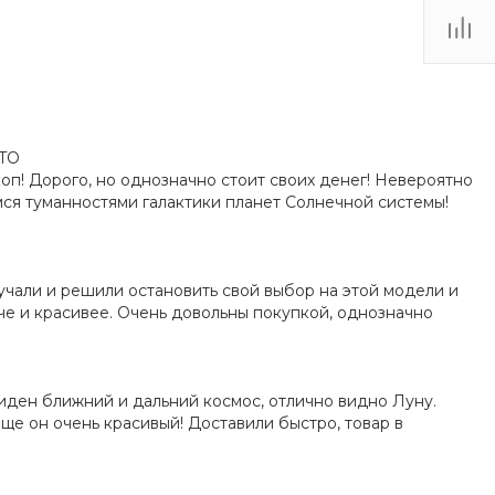
OTO
п! Дорого, но однозначно стоит своих денег! Невероятно
я туманностями галактики планет Солнечной системы!
учали и решили остановить свой выбор на этой модели и
че и красивее. Очень довольны покупкой, однозначно
иден ближний и дальний космос, отлично видно Луну.
ще он очень красивый! Доставили быстро, товар в