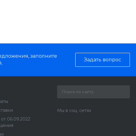
редложения, заполните
Задать вопрос
.
латы
ставки
Мы в соц. сетях
от 06.09.2022
щения
ам