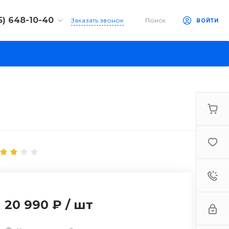
5) 648-10-40
Заказать звонок
Поиск
ВОЙТИ
 648-10-40
а, Москва,
ул., д. 1, корп.
ние 3
:00-18:00
Выходной
us@sky-watcher-
 320-01-05
-Петербург, ул.
я, д.22, к.2, БЦ
рк»
9:00-21:00
Выходной
us@sky-watcher-
20 990 ₽
/
шт