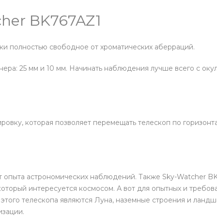
cher BK767AZ1
ки полностью свободное от хроматических аберраций.
ера: 25 мм и 10 мм. Начинать наблюдения лучше всего с ок
ировку, которая позволяет перемещать телескоп по горизонт
 опыта астрономических наблюдений. Также Sky-Watcher BK
который интересуется космосом. А вот для опытных и требо
того телескопа являются Луна, наземные строения и ландш
изации.