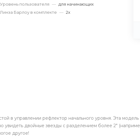
Уровень пользователя
—
для начинающих
Линза Барлоу в комплекте
—
2x
стой в управлении рефлектор начального уровня. Эта модел
о увидеть двойные звезды с разделением более 2" (например
огое другое!