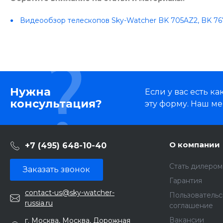
Видеообзор телескопов Sky-Watcher BK 705AZ2, BK 76
Нужна
Если у вас есть 
консультация?
эту форму. Наш ме
О компании
+7 (495) 648-10-40
Стать дилером
Заказать звонок
Гарантия
contact-us@sky-watcher-
Пользователь
russia.ru
соглашение
Вакансии
г. Москва, Москва, Дорожная