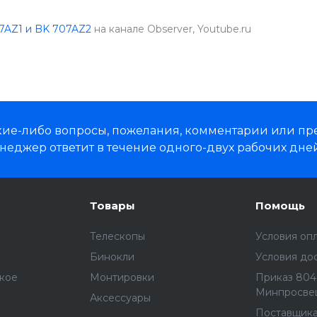
7AZ1 и BK 707AZ2
на канале Observer, Youtube.ru
какие-либо вопросы, пожелания, комментарии или п
неджер ответит в течение одного-двух рабочих дней
Товары
Помощь
Телескопы
Условия оп
Бинокли
Условия до
ское
Монтировки
Приказ 804 
Минпросве
Аксессуары
Поставщик