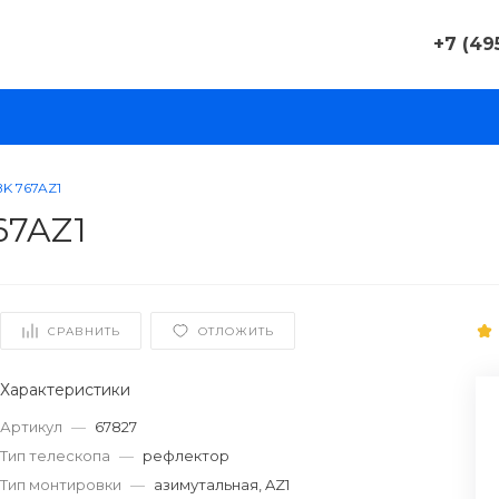
+7 (49
+7 (495)
г. Москв
Дорожная 
5, строе
Пн-Пт: 10
BK 767AZ1
Cб-Вс: 
67AZ1
contact-
russia.ru
+7 (812)
г. Санкт
СРАВНИТЬ
ОТЛОЖИТЬ
Заставска
«Мегапа
Пн-Пт: 0
Характеристики
Cб-Вс: 
Артикул
—
67827
contact-
russia.ru
Тип телескопа
—
рефлектор
Тип монтировки
—
азимутальная, AZ1