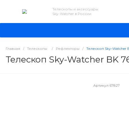
Телескопы и аксессуары
Sky-Watcher в России
Главная
/
Телескопы
/
Рефлекторы
/
Телескоп Sky-Watcher 
Телескоп Sky-Watcher BK 7
Артикул
67827