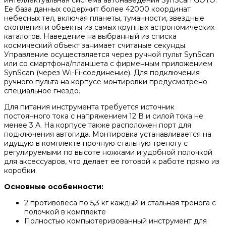
Ее база данных содержит более 42000 координат
небесных тел, включая планеты, туманности, звездные
скопления и объекты из самых крупных астрономических
каталогов. Наведение на выбранный из списка
космический объект занимает считаные секунды.
Управление осуществляется через ручной пульт SynScan
или со смартфона/планшета с фирменным приложением
SynScan (через Wi-Fi-соединение). Для подключения
ручного пульта на корпусе монтировки предусмотрено
специальное гнездо.
Для питания инструмента требуется источник
постоянного тока с напряжением 12 В и силой тока не
менее 3 А. На корпусе также расположен порт для
подключения автогида. Монтировка устанавливается на
идущую в комплекте прочную стальную треногу с
регулируемыми по высоте ножками и удобной полочкой
для аксессуаров, что делает ее готовой к работе прямо из
коробки.
Основные особенности:
2 противовеса по 5,3 кг каждый и стальная тренога с
полочкой в комплекте
Полностью компьютеризованный инструмент для