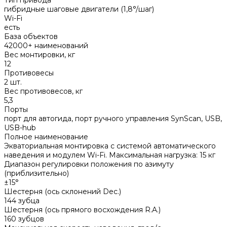
гибридные шаговые двигатели (1,8°/шаг)
Wi-Fi
есть
База объектов
42000+ наименований
Вес монтировки, кг
12
Противовесы
2 шт.
Вес противовесов, кг
5,3
Порты
порт для автогида, порт ручного управления SynScan, USB,
USB-hub
Полное наименование
Экваториальная монтировка с системой автоматического
наведения и модулем Wi-Fi. Максимальная нагрузка: 15 кг
Диапазон регулировки положения по азимуту
(приблизительно)
±15°
Шестерня (ось склонений Dec.)
144 зубца
Шестерня (ось прямого восхождения R.A.)
160 зубцов