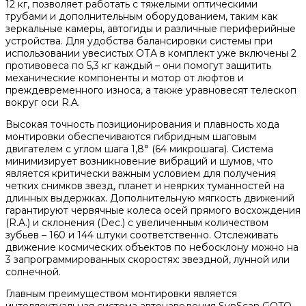
12 кг, позволяет работать с тяжелыми оптическими
трубами и дополнительным оборудованием, таким как
зеркальные камеры, автогиды и различные периферийные
устройства. Для удобства балансировки системы при
использовании увесистых ОТА в комплект уже включены 2
противовеса по 5,3 кг каждый – они помогут защитить
механические компоненты и мотор от люфтов и
преждевременного износа, а также уравновесят телескоп
вокруг оси R.A.
Высокая точность позиционирования и плавность хода
монтировки обеспечиваются гибридным шаговым
двигателем с углом шага 1,8° (64 микрошага). Система
минимизирует возникновение вибраций и шумов, что
является критически важным условием для получения
четких снимков звезд, планет и неярких туманностей на
длинных выдержках. Дополнительную мягкость движений
гарантируют червячные колеса осей прямого восхождения
(R.A.) и склонения (Dec.) с увеличенным количеством
зубьев – 160 и 144 штуки соответственно. Отслеживать
движение космических объектов по небосклону можно на
3 запрограммированных скоростях: звездной, лунной или
солнечной.
Главным преимуществом монтировки является
интеллектуальная система автонаведения SynScan GOTO.