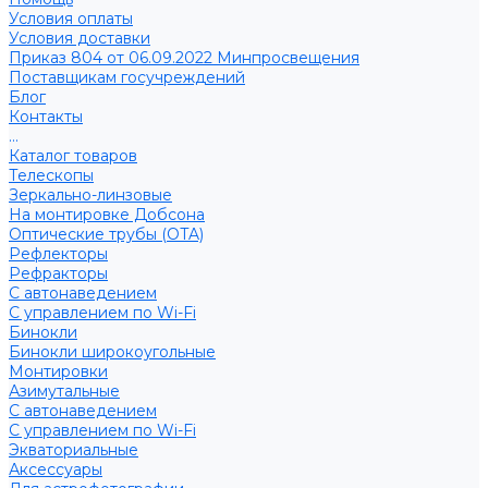
Условия оплаты
Условия доставки
Приказ 804 от 06.09.2022 Минпросвещения
Поставщикам госучреждений
Блог
Контакты
...
Каталог товаров
Телескопы
Зеркально-линзовые
На монтировке Добсона
Оптические трубы (OTA)
Рефлекторы
Рефракторы
С автонаведением
С управлением по Wi-Fi
Бинокли
Бинокли широкоугольные
Монтировки
Азимутальные
С автонаведением
С управлением по Wi-Fi
Экваториальные
Аксессуары