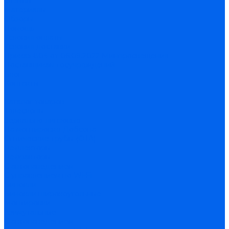
Отзывы
Материалы
Обзоры
Помощь
Условия оплаты
Условия доставки
Приказ 804 от 06.09.2022 Минпросвещения
Поставщикам госучреждений
Блог
Контакты
...
Каталог товаров
Телескопы
Зеркально-линзовые
На монтировке Добсона
Оптические трубы (OTA)
Рефлекторы
Рефракторы
С автонаведением
С управлением по Wi-Fi
Бинокли
Бинокли широкоугольные
Монтировки
Азимутальные
С автонаведением