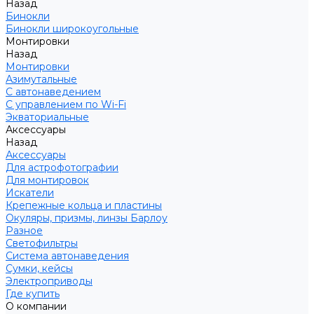
Назад
Бинокли
Бинокли широкоугольные
Монтировки
Назад
Монтировки
Азимутальные
С автонаведением
С управлением по Wi-Fi
Экваториальные
Аксессуары
Назад
Аксессуары
Для астрофотографии
Для монтировок
Искатели
Крепежные кольца и пластины
Окуляры, призмы, линзы Барлоу
Разное
Светофильтры
Система автонаведения
Сумки, кейсы
Электроприводы
Где купить
О компании