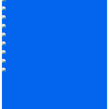
Для монтировок
Искатели
Крепежные кольца и пластины
Окуляры, призмы, линзы Барлоу
Разное
Светофильтры
Система автонаведения
Сумки, кейсы
Электроприводы
Где купить
О компании
Стать дилером
Гарантия
Пользовательское соглашение
Вакансии
Новости