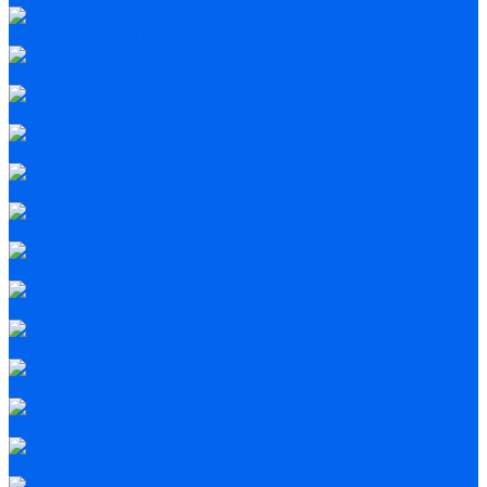
На монтировке Добсона
Оптические трубы (OTA)
Рефлекторы
Рефракторы
С автонаведением
С управлением по Wi-Fi
Бинокли широкоугольные
Азимутальные
С автонаведением
С управлением по Wi-Fi
Экваториальные
Для астрофотографии