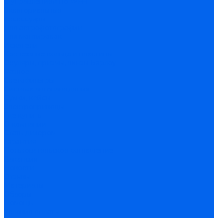
С управлением по Wi-Fi
Экваториальные
Аксессуары
Для астрофотографии
Для монтировок
Искатели
Крепежные кольца и пластины
Окуляры, призмы, линзы Барлоу
Разное
Светофильтры
Система автонаведения
Сумки, кейсы
Электроприводы
Где купить
О компании
Стать дилером
Гарантия
Пользовательское соглашение
Вакансии
Новости
Отзывы
Материалы
Обзоры
Помощь
Условия оплаты