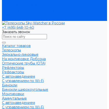
Условия доставки
Приказ 804 от 06.09.2022 Минпросвещения
Поставщикам госучреждений
Блог
Контакты
+7 (495) 648-10-40
Заказать звонок
Каталог товаров
Телескопы
Зеркально-линзовые
На монтировке Добсона
Оптические трубы (OTA)
Рефлекторы
Рефракторы
С автонаведением
С управлением по Wi-Fi
Бинокли
Бинокли широкоугольные
Монтировки
Азимутальные
С автонаведением
С управлением по Wi-Fi