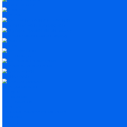
Для монтировок
Искатели
Крепежные кольца и пластины
Окуляры, призмы, линзы Барлоу
Разное
Светофильтры
Система автонаведения
Сумки, кейсы
Электроприводы
Где купить
О компании
Стать дилером
Гарантия
Пользовательское соглашение
Вакансии
Новости