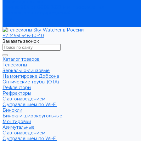
Условия доставки
Приказ 804 от 06.09.2022 Минпросвещения
Поставщикам госучреждений
Блог
Контакты
+7 (495) 648-10-40
Заказать звонок
Каталог товаров
Телескопы
Зеркально-линзовые
На монтировке Добсона
Оптические трубы (OTA)
Рефлекторы
Рефракторы
С автонаведением
С управлением по Wi-Fi
Бинокли
Бинокли широкоугольные
Монтировки
Азимутальные
С автонаведением
С управлением по Wi-Fi