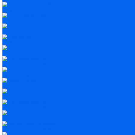
На монтировке Добсона
Оптические трубы (OTA)
Рефлекторы
Рефракторы
С автонаведением
С управлением по Wi-Fi
Бинокли широкоугольные
Азимутальные
С автонаведением
С управлением по Wi-Fi
Экваториальные
Для астрофотографии