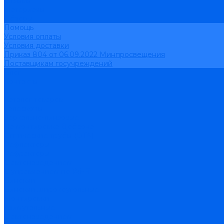
Отзывы
Материалы
Обзоры
Помощь
Условия оплаты
Условия доставки
Приказ 804 от 06.09.2022 Минпросвещения
Поставщикам госучреждений
Блог
Контакты
...
Каталог товаров
Телескопы
Зеркально-линзовые
На монтировке Добсона
Оптические трубы (OTA)
Рефлекторы
Рефракторы
С автонаведением
С управлением по Wi-Fi
Бинокли
Бинокли широкоугольные
Монтировки
Азимутальные
С автонаведением