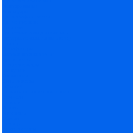
С управлением по Wi-Fi
Экваториальные
Аксессуары
Для астрофотографии
Для монтировок
Искатели
Крепежные кольца и пластины
Окуляры, призмы, линзы Барлоу
Разное
Светофильтры
Система автонаведения
Сумки, кейсы
Электроприводы
Где купить
О компании
Стать дилером
Гарантия
Пользовательское соглашение
Вакансии
Новости
Отзывы
Материалы
Обзоры
Помощь
Условия оплаты