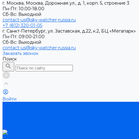
г. Москва, Москва, Дорожная ул., д. 1, корп. 5, строение 3
Пн-Пт: 10:00-18:00
Cб-Вс: Выходной
contact-us@sky-watcher-russia.ru
+7 (812) 320-01-05
г. Санкт-Петербург, ул. Заставская, д.22, к.2, БЦ «Мегапарк»
Пн-Пт: 09:00-21:00
Cб-Вс: Выходной
contact-us@sky-watcher-russia.ru
Заказать звонок
Поиск
Войти
Каталог товаров
Телескопы
Бинокли
Монтировки
Аксессуары
Зеркально-линзовые