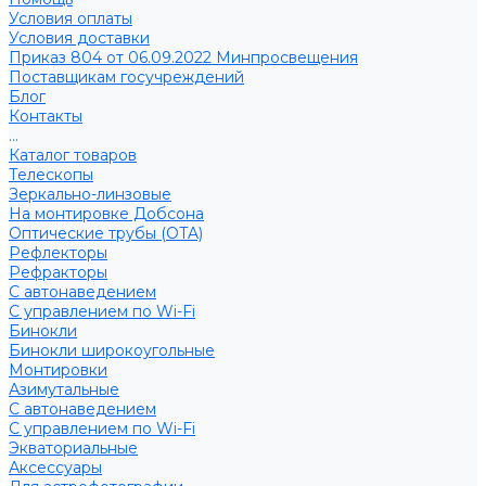
Условия оплаты
Условия доставки
Приказ 804 от 06.09.2022 Минпросвещения
Поставщикам госучреждений
Блог
Контакты
...
Каталог товаров
Телескопы
Зеркально-линзовые
На монтировке Добсона
Оптические трубы (OTA)
Рефлекторы
Рефракторы
С автонаведением
С управлением по Wi-Fi
Бинокли
Бинокли широкоугольные
Монтировки
Азимутальные
С автонаведением
С управлением по Wi-Fi
Экваториальные
Аксессуары