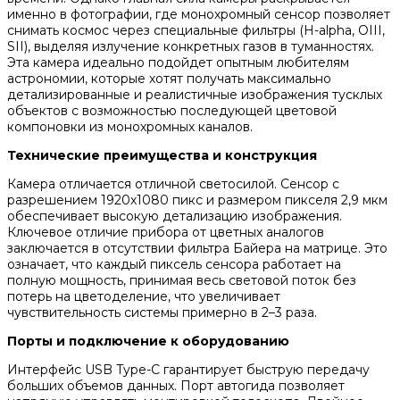
именно в фотографии, где монохромный сенсор позволяет
снимать космос через специальные фильтры (H-alpha, OIII,
SII), выделяя излучение конкретных газов в туманностях.
Эта камера идеально подойдет опытным любителям
астрономии, которые хотят получать максимально
детализированные и реалистичные изображения тусклых
объектов с возможностью последующей цветовой
компоновки из монохромных каналов.
Технические преимущества и конструкция
Камера отличается отличной светосилой. Сенсор с
разрешением 1920х1080 пикс и размером пикселя 2,9 мкм
обеспечивает высокую детализацию изображения.
Ключевое отличие прибора от цветных аналогов
заключается в отсутствии фильтра Байера на матрице. Это
означает, что каждый пиксель сенсора работает на
полную мощность, принимая весь световой поток без
потерь на цветоделение, что увеличивает
чувствительность системы примерно в 2–3 раза.
Порты и подключение к оборудованию
Интерфейс USB Type-C гарантирует быструю передачу
больших объемов данных. Порт автогида позволяет