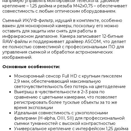
напрямую управлять монтировкой телескопа. Двойное
крепление – 1,25 дюйма и резьба M42x0,75 – обеспечивает
совместимость с любым оптическим оборудованием.
Съемный ИК/УФ-фильтр, идущий в комплекте, особенно
важен для монохромной камеры, поскольку его можно
оставить для защиты или снять для работы в
инфракрасном диапазоне. Камера записывает 12-битные
RAW-файлы и поддерживает драйвер ASCOM, что делает
ее полностью совместимой с профессиональным ПО для
управления съемкой и обработки астрономических
изображений.
Основные особенности:
Монохромный сенсор Full HD с крупным пикселем
2,9 мкм, обеспечивающий максимальную
светочувствительность без потерь на цветоделение
Выигрыш в чувствительности в 2–3 раза по
сравнению с цветными камерами, что позволяет
регистрировать более тусклые объекты за то же
время экспозиции
Идеальная совместимость с узкополосными
фильтрами (H-alpha, OIII, SII) для профессиональной
съемки туманностей с высокой контрастностью
Универсальное крепление с интерфейсом 1,25 дюйма