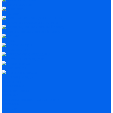
Для монтировок
Искатели
Крепежные кольца и пластины
Окуляры, призмы, линзы Барлоу
Разное
Светофильтры
Система автонаведения
Сумки, кейсы
Электроприводы
Где купить
О компании
Стать дилером
Гарантия
Пользовательское соглашение
Вакансии
Новости