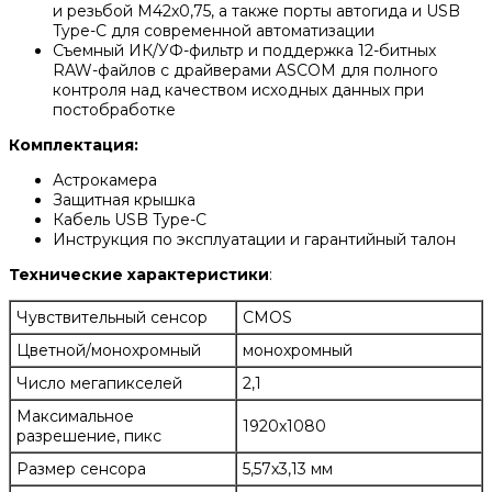
и резьбой M42x0,75, а также порты автогида и USB
Type-C для современной автоматизации
Съемный ИК/УФ-фильтр и поддержка 12-битных
RAW-файлов с драйверами ASCOM для полного
контроля над качеством исходных данных при
постобработке
Комплектация:
Астрокамера
Защитная крышка
Кабель USB Type-C
Инструкция по эксплуатации и гарантийный талон
Технические характеристики
:
Чувствительный сенсор
CMOS
Цветной/монохромный
монохромный
Число мегапикселей
2,1
Максимальное
1920х1080
разрешение, пикс
Размер сенсора
5,57х3,13 мм