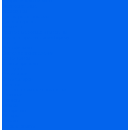
С управлением по Wi-Fi
Экваториальные
Аксессуары
Для астрофотографии
Для монтировок
Искатели
Крепежные кольца и пластины
Окуляры, призмы, линзы Барлоу
Разное
Светофильтры
Система автонаведения
Сумки, кейсы
Электроприводы
Где купить
О компании
Стать дилером
Гарантия
Пользовательское соглашение
Вакансии
Новости
Отзывы
Материалы
Обзоры
Помощь
Условия оплаты