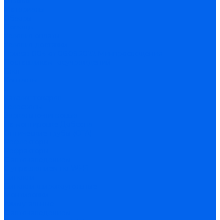
Отзывы
Материалы
Обзоры
Помощь
Условия оплаты
Условия доставки
Приказ 804 от 06.09.2022 Минпросвещения
Поставщикам госучреждений
Блог
Контакты
...
Каталог товаров
Телескопы
Зеркально-линзовые
На монтировке Добсона
Оптические трубы (OTA)
Рефлекторы
Рефракторы
С автонаведением
С управлением по Wi-Fi
Бинокли
Бинокли широкоугольные
Монтировки
Азимутальные
С автонаведением