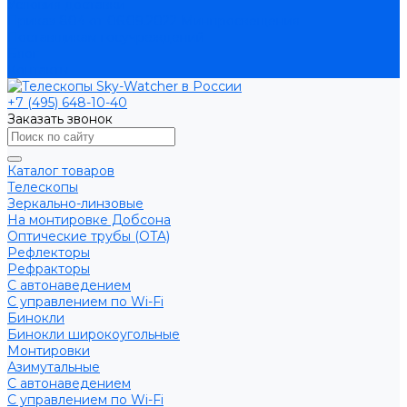
Условия доставки
Приказ 804 от 06.09.2022 Минпросвещения
Поставщикам госучреждений
Блог
Контакты
+7 (495) 648-10-40
Заказать звонок
Каталог товаров
Телескопы
Зеркально-линзовые
На монтировке Добсона
Оптические трубы (OTA)
Рефлекторы
Рефракторы
С автонаведением
С управлением по Wi-Fi
Бинокли
Бинокли широкоугольные
Монтировки
Азимутальные
С автонаведением
С управлением по Wi-Fi