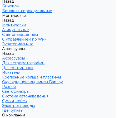
Назад
Бинокли
Бинокли широкоугольные
Монтировки
Назад
Монтировки
Азимутальные
С автонаведением
С управлением по Wi-Fi
Экваториальные
Аксессуары
Назад
Аксессуары
Для астрофотографии
Для монтировок
Искатели
Крепежные кольца и пластины
Окуляры, призмы, линзы Барлоу
Разное
Светофильтры
Система автонаведения
Сумки, кейсы
Электроприводы
Где купить
О компании