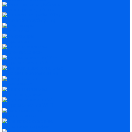
На монтировке Добсона
Оптические трубы (OTA)
Рефлекторы
Рефракторы
С автонаведением
С управлением по Wi-Fi
Бинокли широкоугольные
Азимутальные
С автонаведением
С управлением по Wi-Fi
Экваториальные
Для астрофотографии