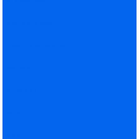
С автонаведением
С управлением по Wi-Fi
Экваториальные
Аксессуары
Для астрофотографии
Для монтировок
Искатели
Крепежные кольца и пластины
Окуляры, призмы, линзы Барлоу
Разное
Светофильтры
Система автонаведения
Сумки, кейсы
Электроприводы
Где купить
О компании
Стать дилером
Гарантия
Пользовательское соглашение
Вакансии
Новости
Отзывы
Материалы
Обзоры
Помощь