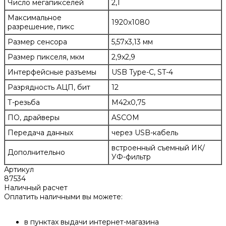
Число мегапикселей
2,1
Максимальное
1920х1080
разрешение, пикс
Размер сенсора
5,57х3,13 мм
Размер пикселя, мкм
2,9x2,9
Интерфейсные разъемы
USB Type-C, ST-4
Разрядность АЦП, бит
12
Т-резьба
М42х0,75
ПО, драйверы
ASCOM
Передача данных
через USB-кабель
встроенный съемный ИК/
Дополнительно
УФ-фильтр
Артикул
87534
Наличный расчет
Оплатить наличными вы можете:
в пунктах выдачи интернет-магазина