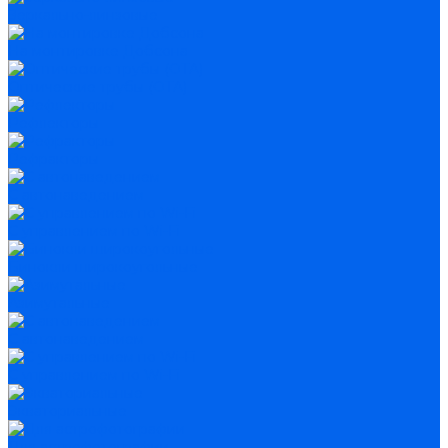
Зеркально-линзовые
На монтировке Добсона
Оптические трубы (OTA)
Рефлекторы
Рефракторы
С автонаведением
С управлением по Wi-Fi
Бинокли широкоугольные
Азимутальные
С автонаведением
С управлением по Wi-Fi
Экваториальные
Для астрофотографии