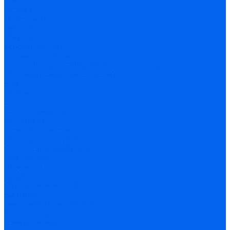
Новости
Отзывы
Материалы
Обзоры
Помощь
Условия оплаты
Условия доставки
Приказ 804 от 06.09.2022 Минпросвещения
Поставщикам госучреждений
Блог
Контакты
...
Каталог товаров
Телескопы
Зеркально-линзовые
На монтировке Добсона
Оптические трубы (OTA)
Рефлекторы
Рефракторы
С автонаведением
С управлением по Wi-Fi
Бинокли
Бинокли широкоугольные
Монтировки
Азимутальные