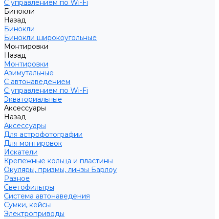
С управлением по Wi-Fi
Бинокли
Назад
Бинокли
Бинокли широкоугольные
Монтировки
Назад
Монтировки
Азимутальные
С автонаведением
С управлением по Wi-Fi
Экваториальные
Аксессуары
Назад
Аксессуары
Для астрофотографии
Для монтировок
Искатели
Крепежные кольца и пластины
Окуляры, призмы, линзы Барлоу
Разное
Светофильтры
Система автонаведения
Сумки, кейсы
Электроприводы