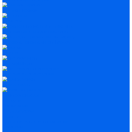
Для монтировок
Искатели
Крепежные кольца и пластины
Окуляры, призмы, линзы Барлоу
Разное
Светофильтры
Система автонаведения
Сумки, кейсы
Электроприводы
Где купить
О компании
Стать дилером
Гарантия
Пользовательское соглашение
Вакансии