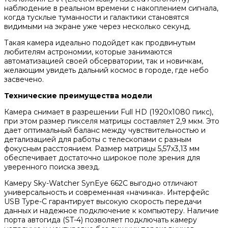
наблюдение в реальном времени с накоплением сигнала,
когда тусклые туманности и галактики становятся
видимыми на экране уже через несколько секунд.
Такая камера идеально подойдет как продвинутым
любителям астрономии, которые занимаются
автоматизацией своей обсерватории, так и новичкам,
желающим увидеть дальний космос в городе, где небо
засвечено.
Технические преимущества модели
Камера снимает в разрешении Full HD (1920х1080 пикс),
при этом размер пикселя матрицы составляет 2,9 мкм. Это
дает оптимальный баланс между чувствительностью и
детализацией для работы с телескопами с разным
фокусным расстоянием. Размер матрицы 5,57х3,13 мм
обеспечивает достаточно широкое поле зрения для
уверенного поиска звезд.
Камеру Sky-Watcher SynEye 662C выгодно отличают
универсальность и современная «начинка». Интерфейс
USB Type-C гарантирует высокую скорость передачи
данных и надежное подключение к компьютеру. Наличие
порта автогида (ST-4) позволяет подключать камеру