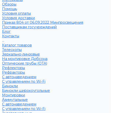
Обзоры
Помощь
Условия оплаты
Условия доставки
Приказ 804 от 06.09.2022 Минпросвещения
Поставщикам госучреждений
Блог
Контакты
...
Каталог товаров
Телескопы
Зеркально-линзовые
На монтировке Добсона
Оптические трубы (OTA)
Рефлекторы
Рефракторы
С автонаведением
С управлением по Wi-Fi
Бинокли
Бинокли широкоугольные
Монтировки
Азимутальные
С автонаведением
С управлением по Wi-Fi