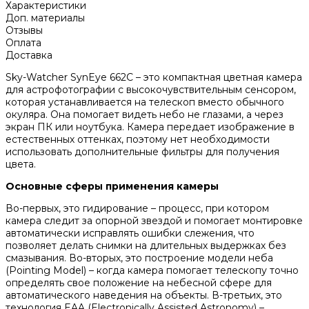
Характеристики
Доп. материалы
Отзывы
Оплата
Доставка
Sky-Watcher SynEye 662C – это компактная цветная камера
для астрофотографии с высокочувствительным сенсором,
которая устанавливается на телескоп вместо обычного
окуляра. Она помогает видеть небо не глазами, а через
экран ПК или ноутбука. Камера передает изображение в
естественных оттенках, поэтому нет необходимости
использовать дополнительные фильтры для получения
цвета.
Основные сферы применения камеры
Во-первых, это гидирование – процесс, при котором
камера следит за опорной звездой и помогает монтировке
автоматически исправлять ошибки слежения, что
позволяет делать снимки на длительных выдержках без
смазывания. Во-вторых, это построение модели неба
(Pointing Model) – когда камера помогает телескопу точно
определять свое положение на небесной сфере для
автоматического наведения на объекты. В-третьих, это
технология EAA (Electronically Assisted Astronomy) –