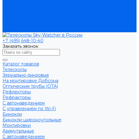
Условия оплаты
Условия доставки
Приказ 804 от 06.09.2022 Минпросвещения
Поставщикам госучреждений
Блог
Контакты
+7 (495) 648-10-40
Заказать звонок
Каталог товаров
Телескопы
Зеркально-линзовые
На монтировке Добсона
Оптические трубы (OTA)
Рефлекторы
Рефракторы
С автонаведением
С управлением по Wi-Fi
Бинокли
Бинокли широкоугольные
Монтировки
Азимутальные
С автонаведением