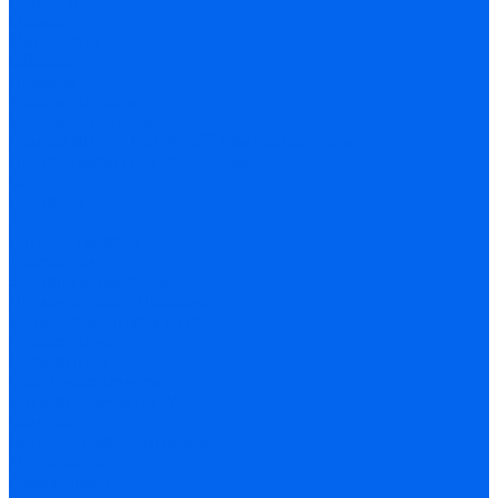
Новости
Отзывы
Материалы
Обзоры
Помощь
Условия оплаты
Условия доставки
Приказ 804 от 06.09.2022 Минпросвещения
Поставщикам госучреждений
Блог
Контакты
...
Каталог товаров
Телескопы
Зеркально-линзовые
На монтировке Добсона
Оптические трубы (OTA)
Рефлекторы
Рефракторы
С автонаведением
С управлением по Wi-Fi
Бинокли
Бинокли широкоугольные
Монтировки
Азимутальные