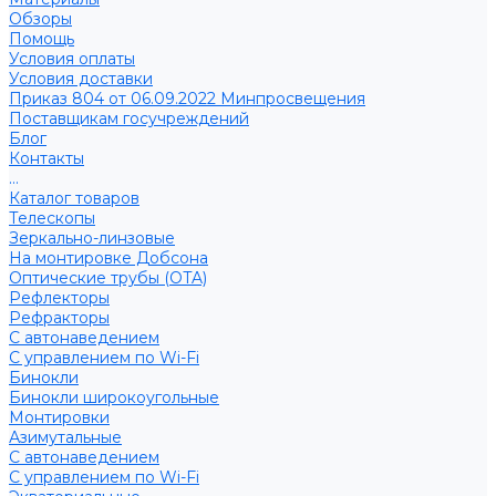
Обзоры
Помощь
Условия оплаты
Условия доставки
Приказ 804 от 06.09.2022 Минпросвещения
Поставщикам госучреждений
Блог
Контакты
...
Каталог товаров
Телескопы
Зеркально-линзовые
На монтировке Добсона
Оптические трубы (OTA)
Рефлекторы
Рефракторы
С автонаведением
С управлением по Wi-Fi
Бинокли
Бинокли широкоугольные
Монтировки
Азимутальные
С автонаведением
С управлением по Wi-Fi