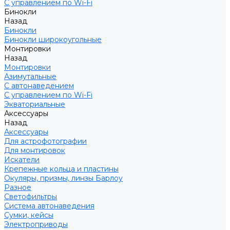
С управлением по Wi-Fi
Бинокли
Назад
Бинокли
Бинокли широкоугольные
Монтировки
Назад
Монтировки
Азимутальные
С автонаведением
С управлением по Wi-Fi
Экваториальные
Аксессуары
Назад
Аксессуары
Для астрофотографии
Для монтировок
Искатели
Крепежные кольца и пластины
Окуляры, призмы, линзы Барлоу
Разное
Светофильтры
Система автонаведения
Сумки, кейсы
Электроприводы