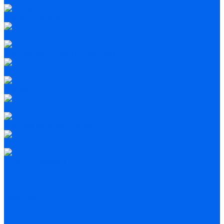
Для монтировок
Искатели
Крепежные кольца и пластины
Окуляры, призмы, линзы Барлоу
Разное
Светофильтры
Система автонаведения
Сумки, кейсы
Электроприводы
Где купить
О компании
Стать дилером
Гарантия
Пользовательское соглашение
Вакансии