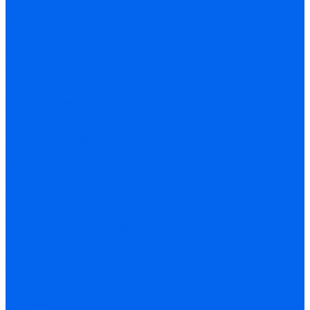
С автонаведением
С управлением по Wi-Fi
Экваториальные
Аксессуары
Для астрофотографии
Для монтировок
Искатели
Крепежные кольца и пластины
Окуляры, призмы, линзы Барлоу
Разное
Светофильтры
Система автонаведения
Сумки, кейсы
Электроприводы
Где купить
О компании
Стать дилером
Гарантия
Пользовательское соглашение
Вакансии
Новости
Отзывы
Материалы
Обзоры
Помощь