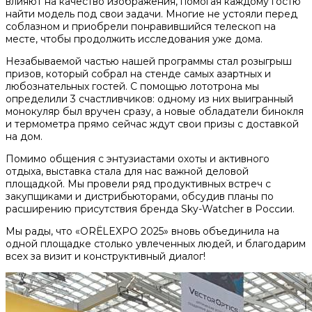
влияют на качество изображения, помогая каждому гостю
найти модель под свои задачи. Многие не устояли перед
соблазном и приобрели понравившийся телескоп на
месте, чтобы продолжить исследования уже дома.
Незабываемой частью нашей программы стал розыгрыш
призов, который собрал на стенде самых азартных и
любознательных гостей. С помощью лототрона мы
определили 3 счастливчиков: одному из них выигранный
монокуляр был вручен сразу, а новые обладатели бинокля
и термометра прямо сейчас ждут свои призы с доставкой
на дом.
Помимо общения с энтузиастами охоты и активного
отдыха, выставка стала для нас важной деловой
площадкой. Мы провели ряд продуктивных встреч с
закупщиками и дистрибьюторами, обсудив планы по
расширению присутствия бренда Sky-Watcher в России.
Мы рады, что «ORЁLEXPO 2025» вновь объединила на
одной площадке столько увлеченных людей, и благодарим
всех за визит и конструктивный диалог!