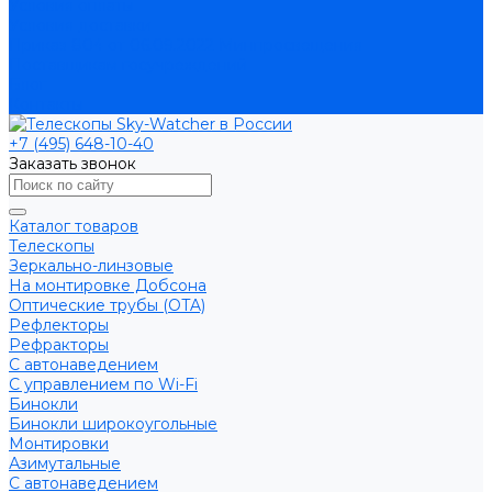
Условия оплаты
Условия доставки
Приказ 804 от 06.09.2022 Минпросвещения
Поставщикам госучреждений
Блог
Контакты
+7 (495) 648-10-40
Заказать звонок
Каталог товаров
Телескопы
Зеркально-линзовые
На монтировке Добсона
Оптические трубы (OTA)
Рефлекторы
Рефракторы
С автонаведением
С управлением по Wi-Fi
Бинокли
Бинокли широкоугольные
Монтировки
Азимутальные
С автонаведением