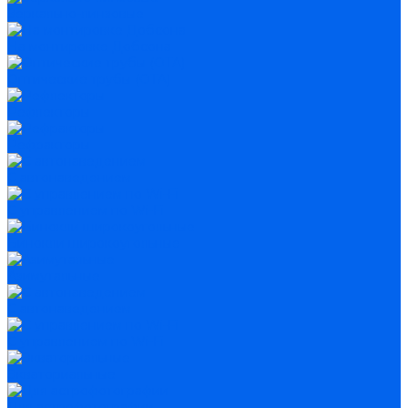
Зеркально-линзовые
На монтировке Добсона
Оптические трубы (OTA)
Рефлекторы
Рефракторы
С автонаведением
С управлением по Wi-Fi
Бинокли широкоугольные
Азимутальные
С автонаведением
С управлением по Wi-Fi
Экваториальные
Для астрофотографии