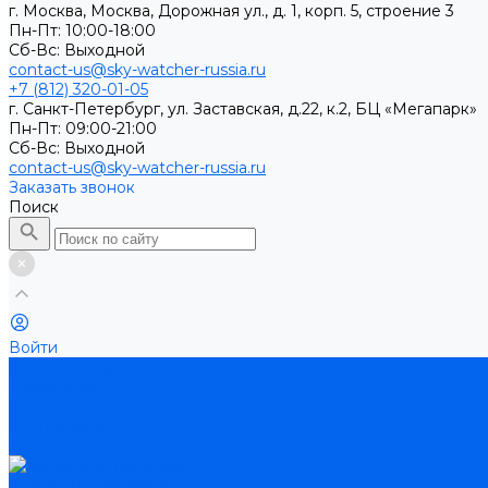
г. Москва, Москва, Дорожная ул., д. 1, корп. 5, строение 3
Пн-Пт: 10:00-18:00
Cб-Вс: Выходной
contact-us@sky-watcher-russia.ru
+7 (812) 320-01-05
г. Санкт-Петербург, ул. Заставская, д.22, к.2, БЦ «Мегапарк»
Пн-Пт: 09:00-21:00
Cб-Вс: Выходной
contact-us@sky-watcher-russia.ru
Заказать звонок
Поиск
Войти
Каталог товаров
Телескопы
Бинокли
Монтировки
Аксессуары
Зеркально-линзовые