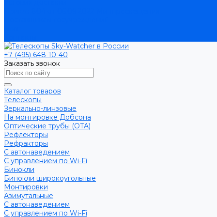
Условия доставки
Приказ 804 от 06.09.2022 Минпросвещения
Поставщикам госучреждений
Блог
Контакты
+7 (495) 648-10-40
Заказать звонок
Каталог товаров
Телескопы
Зеркально-линзовые
На монтировке Добсона
Оптические трубы (OTA)
Рефлекторы
Рефракторы
С автонаведением
С управлением по Wi-Fi
Бинокли
Бинокли широкоугольные
Монтировки
Азимутальные
С автонаведением
С управлением по Wi-Fi