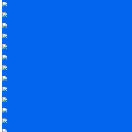
На монтировке Добсона
Оптические трубы (OTA)
Рефлекторы
Рефракторы
С автонаведением
С управлением по Wi-Fi
Бинокли широкоугольные
Азимутальные
С автонаведением
С управлением по Wi-Fi
Экваториальные
Для астрофотографии