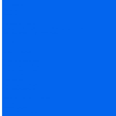
Отзывы
Материалы
Обзоры
Помощь
Условия оплаты
Условия доставки
Приказ 804 от 06.09.2022 Минпросвещения
Поставщикам госучреждений
Блог
Контакты
...
Каталог товаров
Телескопы
Зеркально-линзовые
На монтировке Добсона
Оптические трубы (OTA)
Рефлекторы
Рефракторы
С автонаведением
С управлением по Wi-Fi
Бинокли
Бинокли широкоугольные
Монтировки
Азимутальные
С автонаведением