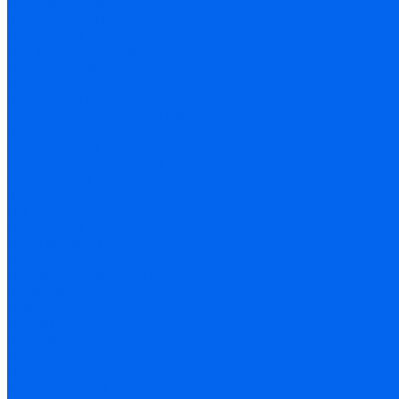
С управлением по Wi-Fi
Экваториальные
Аксессуары
Для астрофотографии
Для монтировок
Искатели
Крепежные кольца и пластины
Окуляры, призмы, линзы Барлоу
Разное
Светофильтры
Система автонаведения
Сумки, кейсы
Электроприводы
Где купить
О компании
Стать дилером
Гарантия
Пользовательское соглашение
Вакансии
Новости
Отзывы
Материалы
Обзоры
Помощь
Условия оплаты