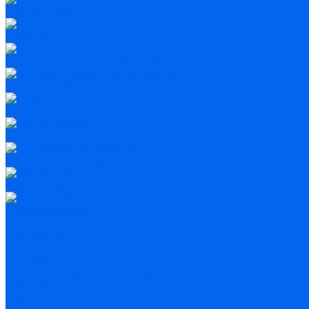
Для монтировок
Искатели
Крепежные кольца и пластины
Окуляры, призмы, линзы Барлоу
Разное
Светофильтры
Система автонаведения
Сумки, кейсы
Электроприводы
Где купить
О компании
Стать дилером
Гарантия
Пользовательское соглашение
Вакансии
Новости