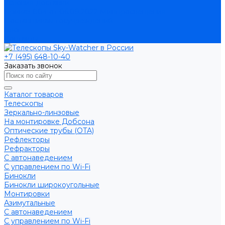
Условия доставки
Приказ 804 от 06.09.2022 Минпросвещения
Поставщикам госучреждений
Блог
Контакты
+7 (495) 648-10-40
Заказать звонок
Каталог товаров
Телескопы
Зеркально-линзовые
На монтировке Добсона
Оптические трубы (OTA)
Рефлекторы
Рефракторы
С автонаведением
С управлением по Wi-Fi
Бинокли
Бинокли широкоугольные
Монтировки
Азимутальные
С автонаведением
С управлением по Wi-Fi