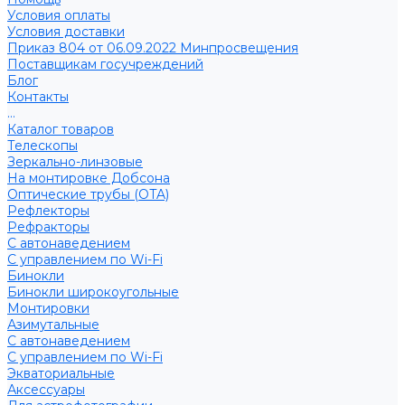
Условия оплаты
Условия доставки
Приказ 804 от 06.09.2022 Минпросвещения
Поставщикам госучреждений
Блог
Контакты
...
Каталог товаров
Телескопы
Зеркально-линзовые
На монтировке Добсона
Оптические трубы (OTA)
Рефлекторы
Рефракторы
С автонаведением
С управлением по Wi-Fi
Бинокли
Бинокли широкоугольные
Монтировки
Азимутальные
С автонаведением
С управлением по Wi-Fi
Экваториальные
Аксессуары