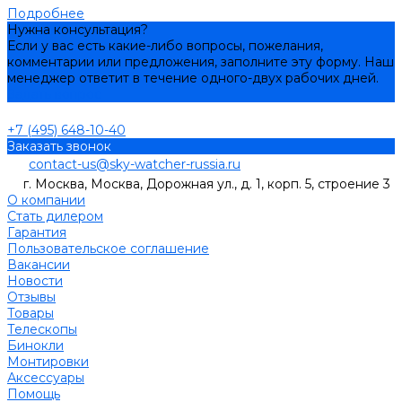
Подробнее
Нужна консультация?
Если у вас есть какие-либо вопросы, пожелания,
комментарии или предложения, заполните эту форму. Наш
менеджер ответит в течение одного-двух рабочих дней.
Задать вопрос
+7 (495) 648-10-40
Заказать звонок
contact-us@sky-watcher-russia.ru
г. Москва, Москва, Дорожная ул., д. 1, корп. 5, строение 3
О компании
Стать дилером
Гарантия
Пользовательское соглашение
Вакансии
Новости
Отзывы
Товары
Телескопы
Бинокли
Монтировки
Аксессуары
Помощь