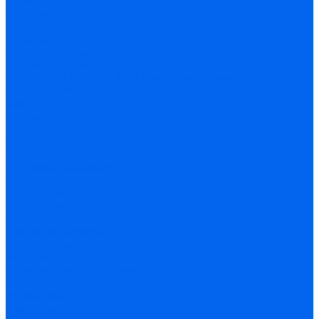
Отзывы
Материалы
Обзоры
Помощь
Условия оплаты
Условия доставки
Приказ 804 от 06.09.2022 Минпросвещения
Поставщикам госучреждений
Блог
Контакты
...
Каталог товаров
Телескопы
Зеркально-линзовые
На монтировке Добсона
Оптические трубы (OTA)
Рефлекторы
Рефракторы
С автонаведением
С управлением по Wi-Fi
Бинокли
Бинокли широкоугольные
Монтировки
Азимутальные
С автонаведением