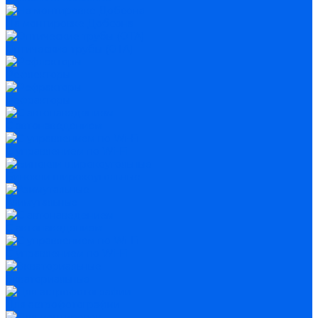
На монтировке Добсона
Оптические трубы (OTA)
Рефлекторы
Рефракторы
С автонаведением
С управлением по Wi-Fi
Бинокли широкоугольные
Азимутальные
С автонаведением
С управлением по Wi-Fi
Экваториальные
Для астрофотографии