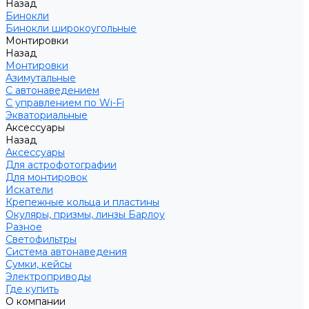
Назад
Бинокли
Бинокли широкоугольные
Монтировки
Назад
Монтировки
Азимутальные
С автонаведением
С управлением по Wi-Fi
Экваториальные
Аксессуары
Назад
Аксессуары
Для астрофотографии
Для монтировок
Искатели
Крепежные кольца и пластины
Окуляры, призмы, линзы Барлоу
Разное
Светофильтры
Система автонаведения
Сумки, кейсы
Электроприводы
Где купить
О компании