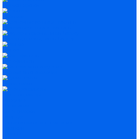
Для монтировок
Искатели
Крепежные кольца и пластины
Окуляры, призмы, линзы Барлоу
Разное
Светофильтры
Система автонаведения
Сумки, кейсы
Электроприводы
Где купить
О компании
Стать дилером
Гарантия
Пользовательское соглашение
Вакансии
Новости