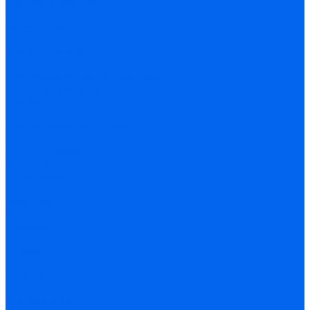
С управлением по Wi-Fi
Экваториальные
Аксессуары
Для астрофотографии
Для монтировок
Искатели
Крепежные кольца и пластины
Окуляры, призмы, линзы Барлоу
Разное
Светофильтры
Система автонаведения
Сумки, кейсы
Электроприводы
Где купить
О компании
Стать дилером
Гарантия
Пользовательское соглашение
Вакансии
Новости
Отзывы
Материалы
Обзоры
Помощь
Условия оплаты