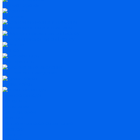
Для монтировок
Искатели
Крепежные кольца и пластины
Окуляры, призмы, линзы Барлоу
Разное
Светофильтры
Система автонаведения
Сумки, кейсы
Электроприводы
Где купить
О компании
Стать дилером
Гарантия
Пользовательское соглашение
Вакансии
Новости