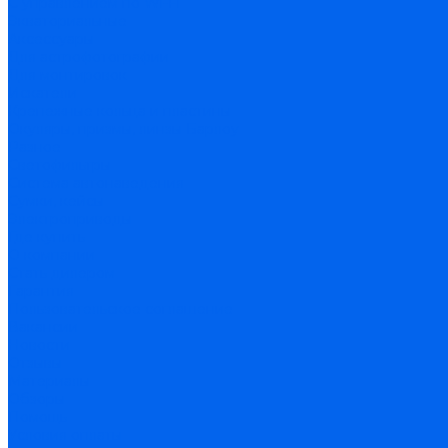
С управлением по Wi-Fi
Экваториальные
Аксессуары
Для астрофотографии
Для монтировок
Искатели
Крепежные кольца и пластины
Окуляры, призмы, линзы Барлоу
Разное
Светофильтры
Система автонаведения
Сумки, кейсы
Электроприводы
Где купить
О компании
Стать дилером
Гарантия
Пользовательское соглашение
Вакансии
Новости
Отзывы
Материалы
Обзоры
Помощь
Условия оплаты