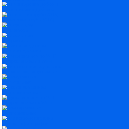
На монтировке Добсона
Оптические трубы (OTA)
Рефлекторы
Рефракторы
С автонаведением
С управлением по Wi-Fi
Бинокли широкоугольные
Азимутальные
С автонаведением
С управлением по Wi-Fi
Экваториальные
Для астрофотографии