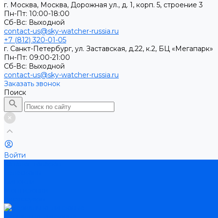
г. Москва, Москва, Дорожная ул., д. 1, корп. 5, строение 3
Пн-Пт: 10:00-18:00
Cб-Вс: Выходной
contact-us@sky-watcher-russia.ru
+7 (812) 320-01-05
г. Санкт-Петербург, ул. Заставская, д.22, к.2, БЦ «Мегапарк»
Пн-Пт: 09:00-21:00
Cб-Вс: Выходной
contact-us@sky-watcher-russia.ru
Заказать звонок
Поиск
Войти
Каталог товаров
Телескопы
Бинокли
Монтировки
Аксессуары
Зеркально-линзовые