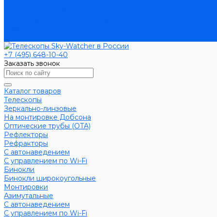
Условия доставки
Приказ 804 от 06.09.2022 Минпросвещения
Поставщикам госучреждений
Блог
Контакты
+7 (495) 648-10-40
Заказать звонок
Каталог товаров
Телескопы
Зеркально-линзовые
На монтировке Добсона
Оптические трубы (OTA)
Рефлекторы
Рефракторы
С автонаведением
С управлением по Wi-Fi
Бинокли
Бинокли широкоугольные
Монтировки
Азимутальные
С автонаведением
С управлением по Wi-Fi