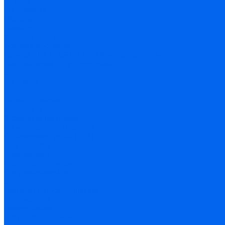
Отзывы
Материалы
Обзоры
Помощь
Условия оплаты
Условия доставки
Приказ 804 от 06.09.2022 Минпросвещения
Поставщикам госучреждений
Блог
Контакты
...
Каталог товаров
Телескопы
Зеркально-линзовые
На монтировке Добсона
Оптические трубы (OTA)
Рефлекторы
Рефракторы
С автонаведением
С управлением по Wi-Fi
Бинокли
Бинокли широкоугольные
Монтировки
Азимутальные
С автонаведением