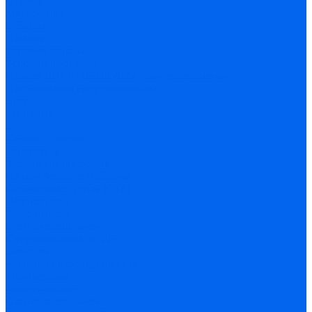
Отзывы
Материалы
Обзоры
Помощь
Условия оплаты
Условия доставки
Приказ 804 от 06.09.2022 Минпросвещения
Поставщикам госучреждений
Блог
Контакты
...
Каталог товаров
Телескопы
Зеркально-линзовые
На монтировке Добсона
Оптические трубы (OTA)
Рефлекторы
Рефракторы
С автонаведением
С управлением по Wi-Fi
Бинокли
Бинокли широкоугольные
Монтировки
Азимутальные
С автонаведением