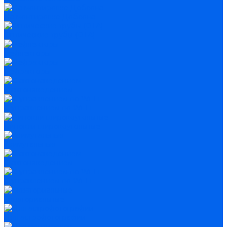
На монтировке Добсона
Оптические трубы (OTA)
Рефлекторы
Рефракторы
С автонаведением
С управлением по Wi-Fi
Бинокли широкоугольные
Азимутальные
С автонаведением
С управлением по Wi-Fi
Экваториальные
Для астрофотографии