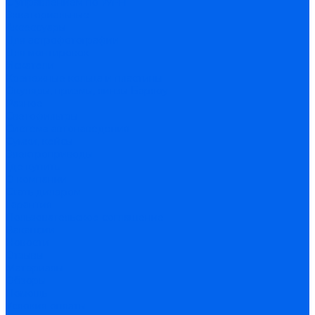
С управлением по Wi-Fi
Экваториальные
Аксессуары
Для астрофотографии
Для монтировок
Искатели
Крепежные кольца и пластины
Окуляры, призмы, линзы Барлоу
Разное
Светофильтры
Система автонаведения
Сумки, кейсы
Электроприводы
Где купить
О компании
Стать дилером
Гарантия
Пользовательское соглашение
Вакансии
Новости
Отзывы
Материалы
Обзоры
Помощь
Условия оплаты