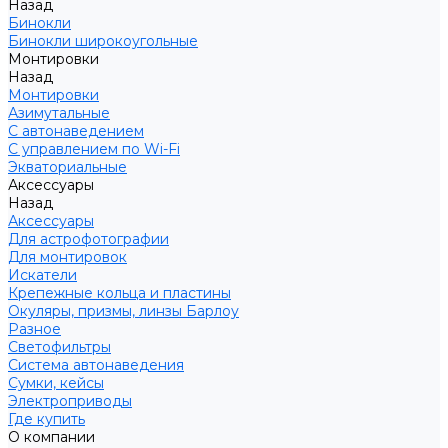
Назад
Бинокли
Бинокли широкоугольные
Монтировки
Назад
Монтировки
Азимутальные
С автонаведением
С управлением по Wi-Fi
Экваториальные
Аксессуары
Назад
Аксессуары
Для астрофотографии
Для монтировок
Искатели
Крепежные кольца и пластины
Окуляры, призмы, линзы Барлоу
Разное
Светофильтры
Система автонаведения
Сумки, кейсы
Электроприводы
Где купить
О компании