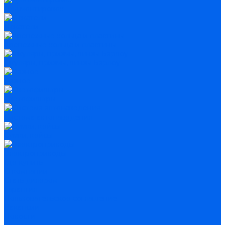
Для монтировок
Искатели
Крепежные кольца и пластины
Окуляры, призмы, линзы Барлоу
Разное
Светофильтры
Система автонаведения
Сумки, кейсы
Электроприводы
Где купить
О компании
Стать дилером
Гарантия
Пользовательское соглашение
Вакансии
Новости