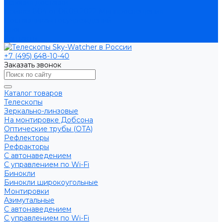
Условия доставки
Приказ 804 от 06.09.2022 Минпросвещения
Поставщикам госучреждений
Блог
Контакты
+7 (495) 648-10-40
Заказать звонок
Каталог товаров
Телескопы
Зеркально-линзовые
На монтировке Добсона
Оптические трубы (OTA)
Рефлекторы
Рефракторы
С автонаведением
С управлением по Wi-Fi
Бинокли
Бинокли широкоугольные
Монтировки
Азимутальные
С автонаведением
С управлением по Wi-Fi