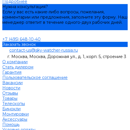
Подробнее
Нужна консультация?
Если у вас есть какие-либо вопросы, пожелания,
комментарии или предложения, заполните эту форму. Наш
менеджер ответит в течение одного-двух рабочих дней.
Задать вопрос
+7 (495) 648-10-40
Заказать звонок
contact-us@sky-watcher-russia.ru
г. Москва, Москва, Дорожная ул., д. 1, корп. 5, строение 3
О компании
Стать дилером
Гарантия
Пользовательское соглашение
Вакансии
Новости
Отзывы
Товары
Телескопы
Бинокли
Монтировки
Аксессуары
Помощь
Условия оплаты