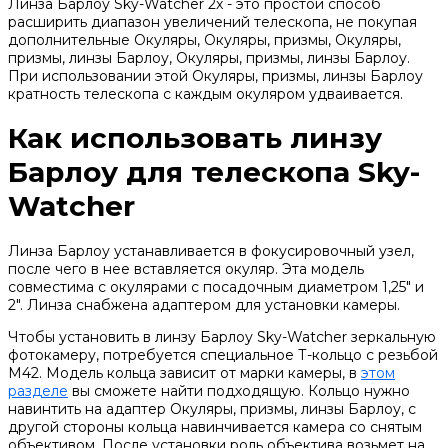
Линза Барлоу Sky-Watcher 2x - это простой способ
расширить диапазон увеличений телескопа, не покупая
дополнительные Окуляры, Окуляры, призмы, Окуляры,
призмы, линзы Барлоу, Окуляры, призмы, линзы Барлоу.
При использовании этой Окуляры, призмы, линзы Барлоу
кратность телескопа с каждым окуляром удваивается.
Как использовать линзу
Барлоу для телескопа Sky-
Watcher
Линза Барлоу устанавливается в фокусировочный узел,
после чего в нее вставляется окуляр. Эта модель
совместима с окулярами с посадочным диаметром 1,25" и
2". Линза снабжена адаптером для установки камеры.
Чтобы установить в линзу Барлоу Sky-Watcher зеркальную
фотокамеру, потребуется специальное Т-кольцо с резьбой
М42. Модель кольца зависит от марки камеры, в
этом
разделе
вы сможете найти подходящую. Кольцо нужно
навинтить на адаптер Окуляры, призмы, линзы Барлоу, с
другой стороны кольца навинчивается камера со снятым
объективом. После установки роль объектива возьмет на