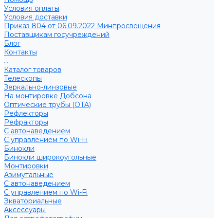
Условия оплаты
Условия доставки
Приказ 804 от 06.09.2022 Минпросвещения
Поставщикам госучреждений
Блог
Контакты
...
Каталог товаров
Телескопы
Зеркально-линзовые
На монтировке Добсона
Оптические трубы (OTA)
Рефлекторы
Рефракторы
С автонаведением
С управлением по Wi-Fi
Бинокли
Бинокли широкоугольные
Монтировки
Азимутальные
С автонаведением
С управлением по Wi-Fi
Экваториальные
Аксессуары