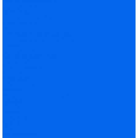
С управлением по Wi-Fi
Экваториальные
Аксессуары
Для астрофотографии
Для монтировок
Искатели
Крепежные кольца и пластины
Окуляры, призмы, линзы Барлоу
Разное
Светофильтры
Система автонаведения
Сумки, кейсы
Электроприводы
Где купить
О компании
Стать дилером
Гарантия
Пользовательское соглашение
Вакансии
Новости
Отзывы
Материалы
Обзоры
Помощь
Условия оплаты