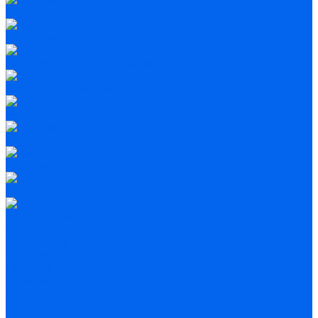
Для монтировок
Искатели
Крепежные кольца и пластины
Окуляры, призмы, линзы Барлоу
Разное
Светофильтры
Система автонаведения
Сумки, кейсы
Электроприводы
Где купить
О компании
Стать дилером
Гарантия
Пользовательское соглашение
Вакансии
Новости