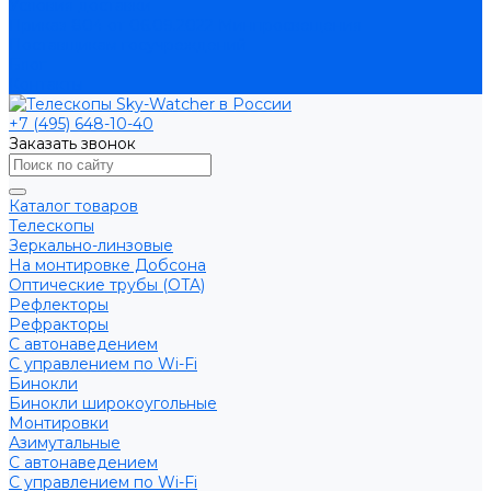
Условия доставки
Приказ 804 от 06.09.2022 Минпросвещения
Поставщикам госучреждений
Блог
Контакты
+7 (495) 648-10-40
Заказать звонок
Каталог товаров
Телескопы
Зеркально-линзовые
На монтировке Добсона
Оптические трубы (OTA)
Рефлекторы
Рефракторы
С автонаведением
С управлением по Wi-Fi
Бинокли
Бинокли широкоугольные
Монтировки
Азимутальные
С автонаведением
С управлением по Wi-Fi