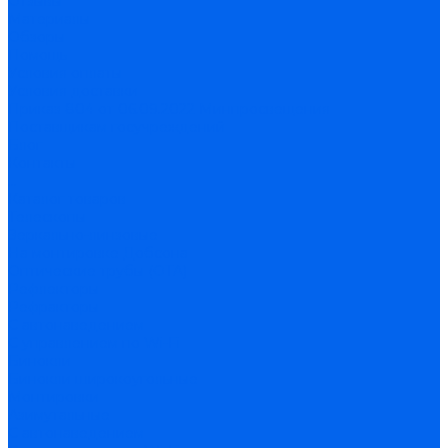
Отзывы
Материалы
Обзоры
Помощь
Условия оплаты
Условия доставки
Приказ 804 от 06.09.2022 Минпросвещения
Поставщикам госучреждений
Блог
Контакты
...
Каталог товаров
Телескопы
Зеркально-линзовые
На монтировке Добсона
Оптические трубы (OTA)
Рефлекторы
Рефракторы
С автонаведением
С управлением по Wi-Fi
Бинокли
Бинокли широкоугольные
Монтировки
Азимутальные
С автонаведением