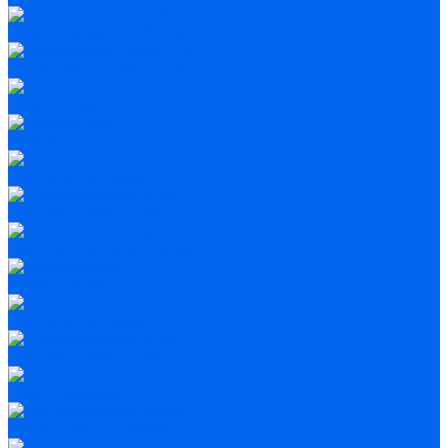
На монтировке Добсона
Оптические трубы (OTA)
Рефлекторы
Рефракторы
С автонаведением
С управлением по Wi-Fi
Бинокли широкоугольные
Азимутальные
С автонаведением
С управлением по Wi-Fi
Экваториальные
Для астрофотографии