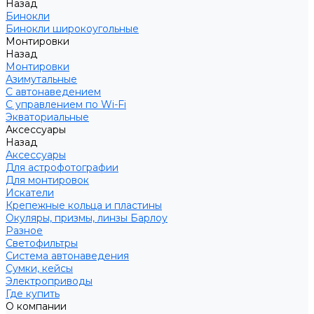
Назад
Бинокли
Бинокли широкоугольные
Монтировки
Назад
Монтировки
Азимутальные
С автонаведением
С управлением по Wi-Fi
Экваториальные
Аксессуары
Назад
Аксессуары
Для астрофотографии
Для монтировок
Искатели
Крепежные кольца и пластины
Окуляры, призмы, линзы Барлоу
Разное
Светофильтры
Система автонаведения
Сумки, кейсы
Электроприводы
Где купить
О компании