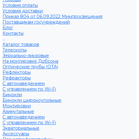
Условия оплаты
Условия доставки
Приказ 804 от 06.09.2022 Минпросвещения
Поставщикам госучреждений
Блог
Контакты
...
Каталог товаров
Телескопы
Зеркально-линзовые
На монтировке Добсона
Оптические трубы (OTA)
Рефлекторы
Рефракторы
С автонаведением
С управлением по Wi-Fi
Бинокли
Бинокли широкоугольные
Монтировки
Азимутальные
С автонаведением
С управлением по Wi-Fi
Экваториальные
Аксессуары