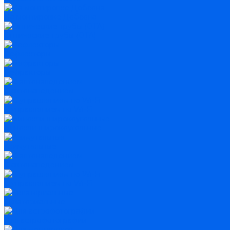
На монтировке Добсона
Оптические трубы (OTA)
Рефлекторы
Рефракторы
С автонаведением
С управлением по Wi-Fi
Бинокли широкоугольные
Азимутальные
С автонаведением
С управлением по Wi-Fi
Экваториальные
Для астрофотографии