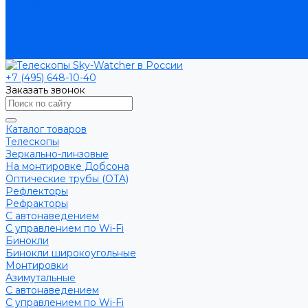
Условия доставки
Приказ 804 от 06.09.2022 Минпросвещения
Поставщикам госучреждений
Блог
Контакты
+7 (495) 648-10-40
Заказать звонок
Каталог товаров
Телескопы
Зеркально-линзовые
На монтировке Добсона
Оптические трубы (OTA)
Рефлекторы
Рефракторы
С автонаведением
С управлением по Wi-Fi
Бинокли
Бинокли широкоугольные
Монтировки
Азимутальные
С автонаведением
С управлением по Wi-Fi