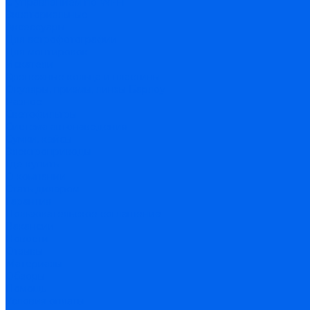
С управлением по Wi-Fi
Экваториальные
Аксессуары
Для астрофотографии
Для монтировок
Искатели
Крепежные кольца и пластины
Окуляры, призмы, линзы Барлоу
Разное
Светофильтры
Система автонаведения
Сумки, кейсы
Электроприводы
Где купить
О компании
Стать дилером
Гарантия
Пользовательское соглашение
Вакансии
Новости
Отзывы
Материалы
Обзоры
Помощь
Условия оплаты