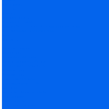
Отзывы
Материалы
Обзоры
Помощь
Условия оплаты
Условия доставки
Приказ 804 от 06.09.2022 Минпросвещения
Поставщикам госучреждений
Блог
Контакты
...
Каталог товаров
Телескопы
Зеркально-линзовые
На монтировке Добсона
Оптические трубы (OTA)
Рефлекторы
Рефракторы
С автонаведением
С управлением по Wi-Fi
Бинокли
Бинокли широкоугольные
Монтировки
Азимутальные
С автонаведением