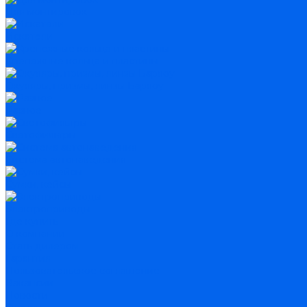
Для монтировок
Искатели
Крепежные кольца и пластины
Окуляры, призмы, линзы Барлоу
Разное
Светофильтры
Система автонаведения
Сумки, кейсы
Электроприводы
Где купить
О компании
Стать дилером
Гарантия
Пользовательское соглашение
Вакансии
Новости