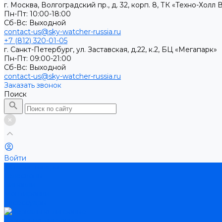
г. Москва, Волгоградский пр., д. 32, корп. 8, ТК «Техно-Хол
Пн-Пт: 10:00-18:00
Cб-Вс: Выходной
contact-us@sky-watcher-russia.ru
+7 (812) 320-01-05
г. Санкт-Петербург, ул. Заставская, д.22, к.2, БЦ «Мегапарк»
Пн-Пт: 09:00-21:00
Cб-Вс: Выходной
contact-us@sky-watcher-russia.ru
Заказать звонок
Поиск
Войти
Каталог товаров
Телескопы
Бинокли
Монтировки
Аксессуары
Зеркально-линзовые