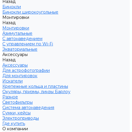
Назад
Бинокли
Бинокли широкоугольные
Монтировки
Назад
Монтировки
Азимутальные
С автонаведением
С управлением по Wi-Fi
Экваториальные
Аксессуары
Назад
Аксессуары
Для астрофотографии
Для монтировок
Искатели
Крепежные кольца и пластины
Окуляры, призмы, линзы Барлоу
Разное
Светофильтры
Система автонаведения
Сумки, кейсы
Электроприводы
Где купить
О компании