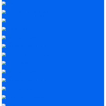
На монтировке Добсона
Оптические трубы (OTA)
Рефлекторы
Рефракторы
С автонаведением
С управлением по Wi-Fi
Бинокли широкоугольные
Азимутальные
С автонаведением
С управлением по Wi-Fi
Экваториальные
Для астрофотографии