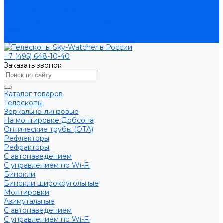
Условия доставки
Приказ 804 от 06.09.2022 Минпросвещения
Поставщикам госучреждений
Блог
Контакты
+7 (495) 648-10-40
Заказать звонок
Каталог товаров
Телескопы
Зеркально-линзовые
На монтировке Добсона
Оптические трубы (OTA)
Рефлекторы
Рефракторы
С автонаведением
С управлением по Wi-Fi
Бинокли
Бинокли широкоугольные
Монтировки
Азимутальные
С автонаведением
С управлением по Wi-Fi