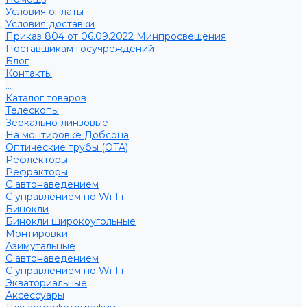
Условия оплаты
Условия доставки
Приказ 804 от 06.09.2022 Минпросвещения
Поставщикам госучреждений
Блог
Контакты
...
Каталог товаров
Телескопы
Зеркально-линзовые
На монтировке Добсона
Оптические трубы (OTA)
Рефлекторы
Рефракторы
С автонаведением
С управлением по Wi-Fi
Бинокли
Бинокли широкоугольные
Монтировки
Азимутальные
С автонаведением
С управлением по Wi-Fi
Экваториальные
Аксессуары