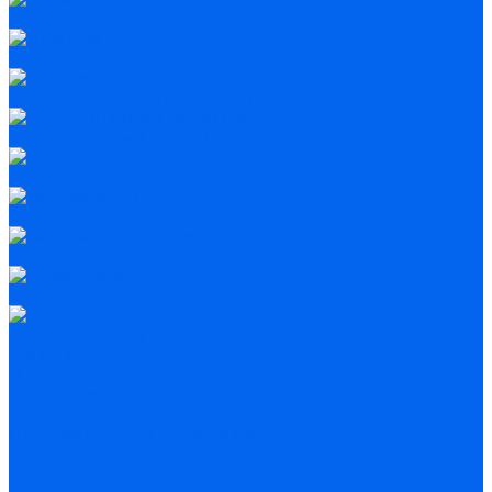
Для монтировок
Искатели
Крепежные кольца и пластины
Окуляры, призмы, линзы Барлоу
Разное
Светофильтры
Система автонаведения
Сумки, кейсы
Электроприводы
Где купить
О компании
Стать дилером
Гарантия
Пользовательское соглашение
Вакансии
Новости