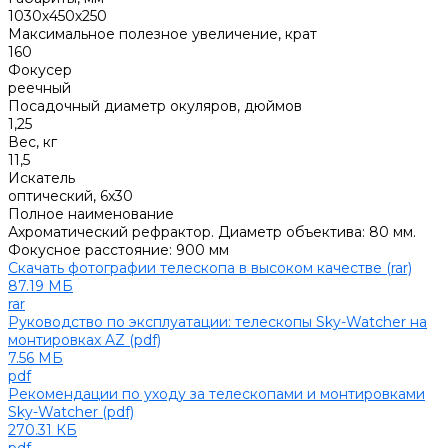
1030х450х250
Максимальное полезное увеличение, крат
160
Фокусер
реечный
Посадочный диаметр окуляров, дюймов
1,25
Вес, кг
11,5
Искатель
оптический, 6x30
Полное наименование
Ахроматический рефрактор. Диаметр объектива: 80 мм.
Фокусное расстояние: 900 мм
Скачать фотографии телескопа в высоком качестве (rar)
87.19 МБ
rar
Руководство по эксплуатации: телескопы Sky-Watcher на
монтировках AZ (pdf)
7.56 МБ
pdf
Рекомендации по уходу за телескопами и монтировками
Sky-Watcher (pdf)
270.31 КБ
pdf