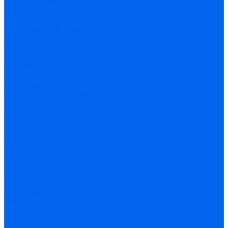
С управлением по Wi-Fi
Экваториальные
Аксессуары
Для астрофотографии
Для монтировок
Искатели
Крепежные кольца и пластины
Окуляры, призмы, линзы Барлоу
Разное
Светофильтры
Система автонаведения
Сумки, кейсы
Электроприводы
Где купить
О компании
Стать дилером
Гарантия
Пользовательское соглашение
Вакансии
Новости
Отзывы
Материалы
Обзоры
Помощь
Условия оплаты