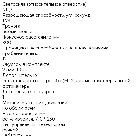
Светосила (относительное отверстие)
f/11,3
Разрешающая способность, угл. секунд
1,73
Тренога
алюминиевая
Фокусное расстояние, мм
900
Проницающая способность (звездная величина,
приблизительно)
12
Окуляры в комплекте
25 мм, 10 мм
Дополнительно
есть стандартная Т-резьба (М42) для монтажа зеркальной
фотокамеры
Лоток для аксессуаров
1
Механизмы тонких движений
по обеим осям
Высота треноги, мм
регулируемая, 710?1230
Тип управления телескопом
ручной
Габариты, мм