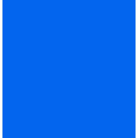
Отзывы
Материалы
Обзоры
Помощь
Условия оплаты
Условия доставки
Приказ 804 от 06.09.2022 Минпросвещения
Поставщикам госучреждений
Блог
Контакты
...
Каталог товаров
Телескопы
Зеркально-линзовые
На монтировке Добсона
Оптические трубы (OTA)
Рефлекторы
Рефракторы
С автонаведением
С управлением по Wi-Fi
Бинокли
Бинокли широкоугольные
Монтировки
Азимутальные
С автонаведением