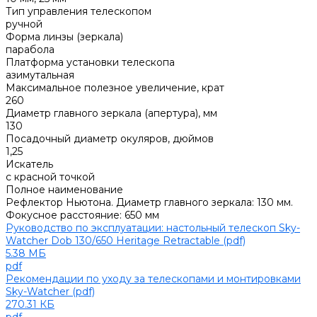
Тип управления телескопом
ручной
Форма линзы (зеркала)
парабола
Платформа установки телескопа
азимутальная
Максимальное полезное увеличение, крат
260
Диаметр главного зеркала (апертура), мм
130
Посадочный диаметр окуляров, дюймов
1,25
Искатель
с красной точкой
Полное наименование
Рефлектор Ньютона. Диаметр главного зеркала: 130 мм.
Фокусное расстояние: 650 мм
Руководство по эксплуатации: настольный телескоп Sky-
Watcher Dob 130/650 Heritage Retractable (pdf)
5.38 МБ
pdf
Рекомендации по уходу за телескопами и монтировками
Sky-Watcher (pdf)
270.31 КБ