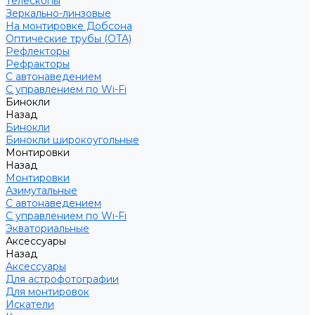
Телескопы
Зеркально-линзовые
На монтировке Добсона
Оптические трубы (OTA)
Рефлекторы
Рефракторы
С автонаведением
С управлением по Wi-Fi
Бинокли
Назад
Бинокли
Бинокли широкоугольные
Монтировки
Назад
Монтировки
Азимутальные
С автонаведением
С управлением по Wi-Fi
Экваториальные
Аксессуары
Назад
Аксессуары
Для астрофотографии
Для монтировок
Искатели