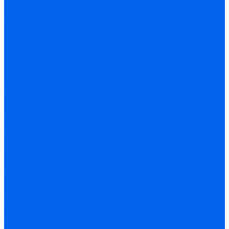
На монтировке Добсона
Оптические трубы (OTA)
Рефлекторы
Рефракторы
С автонаведением
С управлением по Wi-Fi
Бинокли
Бинокли широкоугольные
Монтировки
Азимутальные
С автонаведением
С управлением по Wi-Fi
Экваториальные
Аксессуары
Для астрофотографии
Для монтировок
Искатели
Крепежные кольца и пластины
Окуляры, призмы, линзы Барлоу
Разное
Светофильтры
Система автонаведения
Сумки, кейсы
Электроприводы
Где купить